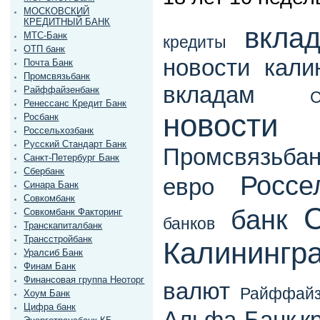
МОСКОВСКИЙ
КРЕДИТНЫЙ БАНК
вкла
МТС-Банк
кредиты
ОТП банк
новости кали
Почта Банк
Промсвязьбанк
вкладам
Райффайзенбанк
Ренессанс Кредит Банк
новос
Росбанк
Россельхозбанк
Русский Стандарт Банк
Промсвязьбан
Санкт-Петербург Банк
Сбербанк
Россе
евро
Синара Банк
Совкомбанк
банк
Совкомбанк Факторинг
банков
Транскапиталбанк
Трансстройбанк
Калинингр
Уралсиб Банк
Финам Банк
Финансовая группа Неоторг
валют
Райффайз
Хоум Банк
Цифра банк
Альфа-Банк
к