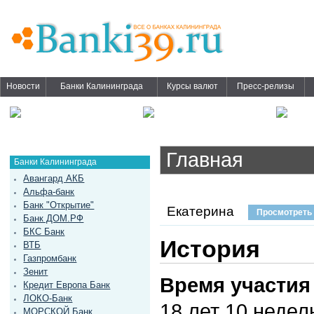
Новости
Банки Калининграда
Курсы валют
Пресс-релизы
Главная
Банки Калининграда
Авангард АКБ
Альфа-банк
Банк "Открытие"
Екатерина
Просмотреть
Банк ДОМ.РФ
БКС Банк
История
ВТБ
Газпромбанк
Зенит
Время участия
Кредит Европа Банк
ЛОКО-Банк
18 лет 10 недел
МОРСКОЙ Банк