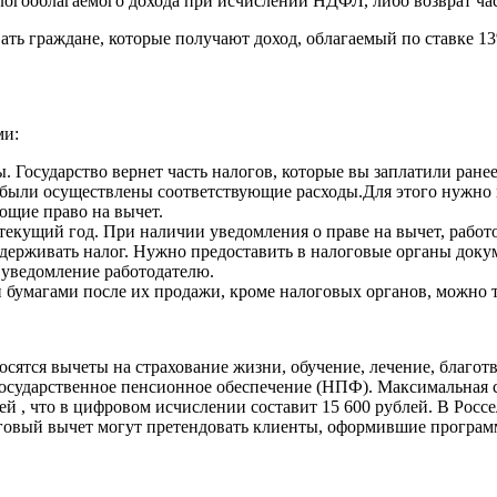
огооблагаемого дохода при исчислении НДФЛ, либо возврат ча
ать граждане, которые получают доход, облагаемый по ставке 1
ми:
ы. Государство вернет часть налогов, которые вы заплатили ран
ом были осуществлены соответствующие расходы.Для этого нужно
ющие право на вычет.
а текущий год. При наличии уведомления о праве на вычет, рабо
 удерживать налог. Нужно предоставить в налоговые органы до
 уведомление работодателю.
 бумагами после их продажи, кроме налоговых органов, можно т
осятся вычеты на страхование жизни, обучение, лечение, благот
осударственное пенсионное обеспечение (НПФ). Максимальная 
ей , что в цифровом исчислении составит 15 600 рублей. В Росс
говый вычет могут претендовать клиенты, оформившие програм