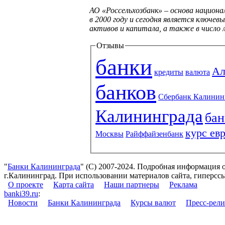
АО «Россельхозбанк» – основа национ
в 2000 году и сегодня является ключе
активов и капитала, а также в число 
Отзывы
банки
Ал
кредиты
валюта
банков
Сбербанк Калинин
Калининграда
бан
курс ев
Москвы
Райффайзенбанк
"
Банки Калининграда
" (С) 2007-2024. Подробная информация 
г.Калининград. При использовании материалов сайта, гиперссы
О проекте
Карта сайта
Наши партнеры
Реклама
banki39.ru
:
Новости
Банки Калининграда
Курсы валют
Пресс-рел