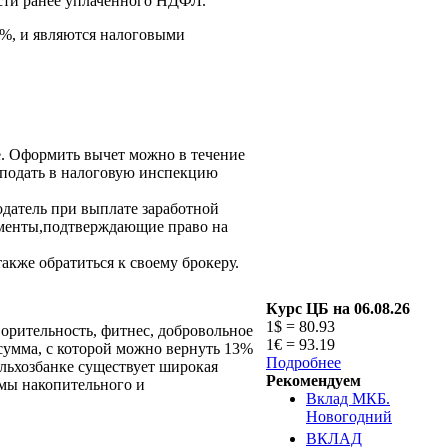
сти ранее уплаченного НДФЛ.
3%, и являются налоговыми
ее. Оформить вычет можно в течение
 подать в налоговую инспекцию
тодатель при выплате заработной
кументы,подтверждающие право на
акже обратиться к своему брокеру.
Курс ЦБ на 06.08.26
1$ = 80.93
ворительность, фитнес, добровольное
1€ = 93.19
сумма, с которой можно вернуть 13%
Подробнее
ельхозбанке существует широкая
Рекомендуем
мы накопительного и
Вклад МКБ.
Новогодний
ВКЛАД