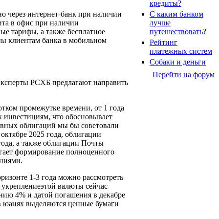
кредиты?
но через интернет-банк при наличии
С каким банком
ита в офис при наличии
лучше
ые тарифы, а также бесплатное
путешествовать?
ны клиентам банка в мобильном
Рейтинг
платежных систем
Собаки и деньги
Перейти на форум
 Эксперты РСХБ предлагают направить
тком промежутке времени, от 1 года
к инвестициям, что обосновывает
ивных облигаций мы бы советовали
октябре 2025 года, облигации
года, а также облигации Почты
агает формирование полноценного
аниями.
ризонте 1-3 года можно рассмотреть
а укреплениеэтой валюты сейчас
нию 4% и датой погашения в декабре
 в юанях выделяются ценные бумаги