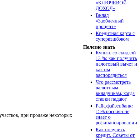
«КЛЮЧЕВОЙ
ДОХОД»
Вклад
«Заоблачный
процент»
Кредитная карта с
суперкэшбэком
Полезно знать
Купить со скидкой
13 %: как получить
налоговый вычет и
как им
распорядиться
Что рассмотреть
валютным
вкладчикам, когда
ставки падают
Райффайзенбанк:
15% россиян не
участков, при продаже некоторых
знает о
рефинансировании
Как получить
кредит. Советы от