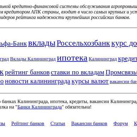
альной кредитно-финансовой системы обслуживания агропромышле
вым кредитором АПК страны, входит в число самых крупных и ус
лидеров рейтинга надежности крупнейших российских банков.
вклады
Россельхозбанк
курс д
ьфа-Банк
ипотека
креди
град
Вклады Калининград
Калининград
к
рейтинг банков
ставки по вкладам
Промсвязь
ро
новости калининграда
курсы валют
вакансии ба
о банках Калининграда, ипотека, кредиты, вакансии Калинингра
лка на "
Банки Калининграда
" обязательна!
изы
Рейтинг банков
Статьи
Вакансии банков
Форум
К