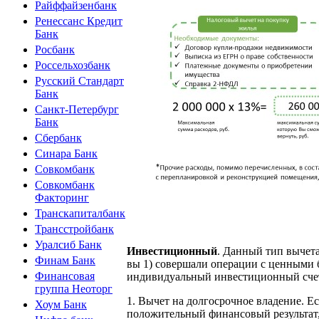
Райффайзенбанк
Ренессанс Кредит
Банк
Росбанк
Россельхозбанк
Русский Стандарт
Банк
Санкт-Петербург
Банк
Сбербанк
Синара Банк
Совкомбанк
Совкомбанк
Факторинг
Транскапиталбанк
Трансстройбанк
Уралсиб Банк
Инвестиционный
. Данный тип вычет
Финам Банк
вы 1) совершали операции с ценными б
Финансовая
индивидуальный инвестиционный счет,
группа Неоторг
1. Вычет на долгосрочное владение. Е
Хоум Банк
положительный финансовый результат, 