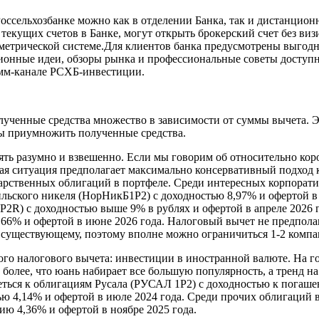
ссельхозбанке можно как в отделении Банка, так и дистанцион
текущих счетов в Банке, могут открыть брокерский счет без виз
етрической системе.Для клиентов банка предусмотрены выгодн
ионные идеи, обзоры рынка и профессиональные советы доступ
м-канале РСХБ-инвестиции.
лученные средства множество в зависимости от суммы вычета.
ы приумножить полученные средства.
ть разумно и взвешенно. Если мы говорим об относительно коро
кая ситуация предполагает максимально консервативный подход 
арственных облигаций в портфеле. Среди интересных корпорат
льского никеля (НорНикБ1Р2) с доходностью 8,97% и офертой в 
2R) с доходностью выше 9% в рублях и офертой в апреле 2026 
9,66% и офертой в июне 2026 года. Налоговый вычет не предпол
е существующему, поэтому вполне можно ограничиться 1-2 комп
го налогового вычета: инвестиции в иностранной валюте. На го
более, что юань набирает все большую популярность, а тренд н
ться к облигациям Русала (РУСАЛ 1Р2) с доходностью к погаше
тью 4,14% и офертой в июле 2024 года. Среди прочих облигаций
ю 4,36% и офертой в ноябре 2025 года.