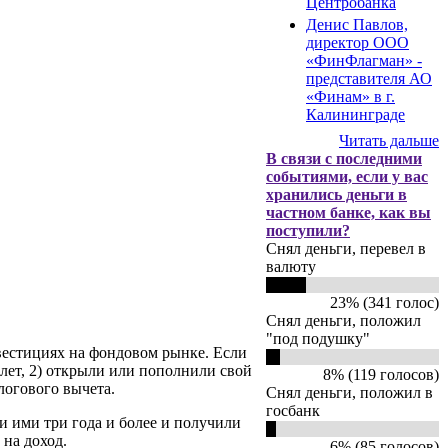
Центробанка
Денис Павлов,
директор ООО
«ФинФлагман» -
представителя АО
«Финам» в г.
Калининграде
Читать дальше
В связи с последними
событиями, если у вас
хранились деньги в
частном банке, как вы
поступили?
Снял деньги, перевел в
валюту
23% (341 голос)
Снял деньги, положил
"под подушку"
вестициях на фондовом рынке. Если
лет, 2) открыли или пополнили свой
8% (119 голосов)
логового вычета.
Снял деньги, положил в
госбанк
и ими три года и более и получили
на доход.
6% (85 голосов)