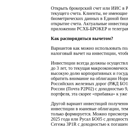
Открыть брокерский счет или ИИС в Ро
текущего счета. Клиенты, не имеющие 
биометрических данных в Единой биом
открытие счета. Актуальные инвестиц
приложении РСХБ-БРОКЕР и телеграм
Как распорядиться вычетом?
Вариантов как можно использовать по
налоговый вычет на инвестиции, чтоб
Инвестиции всегда должны осуществля
до 3 лет, то текущая макроэкономичес
высокую долю корпоративных и госуд
обратить внимание на облигации Нори
Российских железных дорог (РЖД БО1Р
России (Почта Р2Р02) с доходностью 
портфеля, эта скорее «прибавка» к уж
Другой вариант инвестиций полученно
инвестиции в юаневые облигации, тем 
только формируется. Можно присмотре
2025 года или Русал БО05 с доходнос
Сегежа 3Р1R с доходностью к погашени