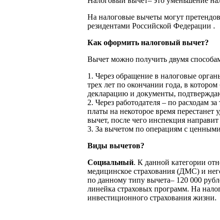
Налоговый вычет– это уменьшение нал
На налоговые вычеты могут претендов
резидентами Российской Федерации .
Как оформить налоговый вычет?
Вычет можно получить двумя способа
1. Через обращение в налоговые орган
трех лет по окончании года, в котор
декларацию и документы, подтвержда
2. Через работодателя – по расходам з
платы на некоторое время перестанет
вычет, после чего инспекция направит
3. За вычетом по операциям с ценными
Виды вычетов?
Социальный
. К данной категории отн
медицинское страхования (ДМС) и нег
по данному типу вычета– 120 000 рубл
линейка страховых программ. На нало
инвестиционного страхования жизни.