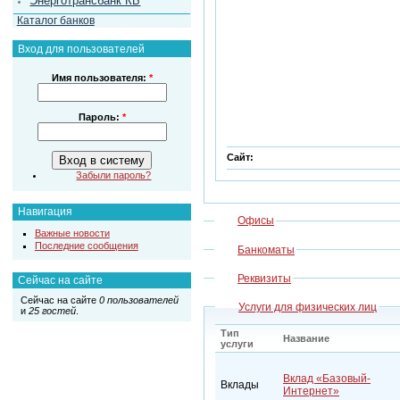
Энерготрансбанк КБ
Каталог банков
Вход для пользователей
Имя пользователя:
*
Пароль:
*
Сайт:
Забыли пароль?
Навигация
Офисы
Важные новости
Последние сообщения
Банкоматы
Реквизиты
Сейчас на сайте
Сейчас на сайте
0 пользователей
Услуги для физических лиц
и
25 гостей
.
Тип
Название
услуги
Вклад «Базовый-
Вклады
Интернет»