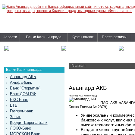
Новости
Банки Калининграда
Курсы валют
Пресс-релизы
Главная
Банки Калининграда
Авангард АКБ
Альфа-банк
Авангард АКБ
Банк "Открытие"
Банк ДОМ.РФ
Авангард АКБ Калининград
БКС Банк
ПАО АКБ «АВАНГАР
ВТБ
Банка России № 2879):
Газпромбанк
Универсальный коммерчес
Зенит
банковских услуг, включая
Кредит Европа Банк
высокотехнологичных фин
ЛОКО-Банк
Входит в число крупнейши
МОРСКОЙ Банк
ключевых финансовых пок