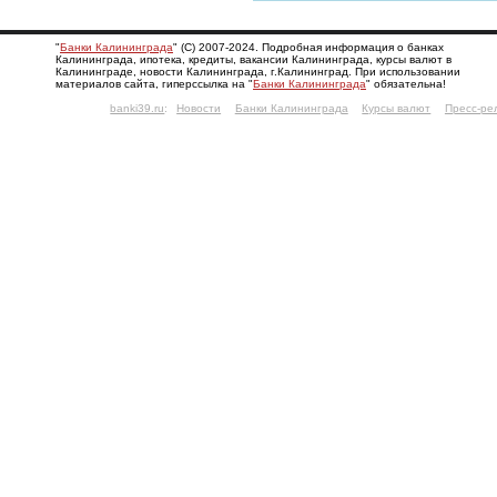
"
Банки Калининграда
" (С) 2007-2024. Подробная информация о банках
Калининграда, ипотека, кредиты, вакансии Калининграда, курсы валют в
Калининграде, новости Калининграда, г.Калининград. При использовании
материалов сайта, гиперссылка на "
Банки Калининграда
" обязательна!
banki39.ru
:
Новости
Банки Калининграда
Курсы валют
Пресс-ре