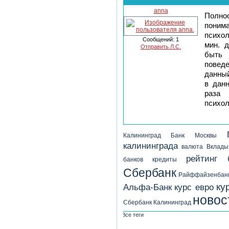
anna
Полнос
пони
психол
Сообщений: 1
мин. 
Отправить Л.С.
быть 
повед
данный
в дан
раза
психол
Калининград
Банк Москвы
калининграда
валюта
Вклады
рейтинг 
банков
кредиты
Сбербанк
Райффайзенбан
ку
Альфа-Банк
курс евро
новос
Сбербанк Калининград
Все теги