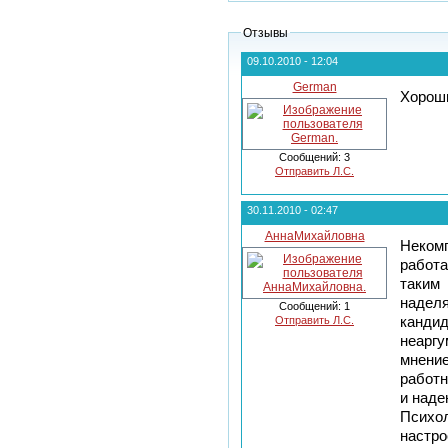
Отзывы
09.10.2010 - 12:04
German
Хороши
Сообщений: 3
Отправить Л.С.
30.11.2010 - 02:47
АннаМихайловна
Неком
работа
таким
надел
Сообщений: 1
Отправить Л.С.
кан
неарг
мнен
работн
и наде
Психол
наст