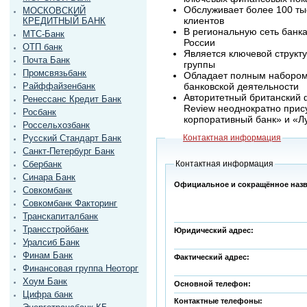
Обслуживает более 100 ты
МОСКОВСКИЙ
клиентов
КРЕДИТНЫЙ БАНК
В региональную сеть банка
МТС-Банк
России
ОТП банк
Является ключевой струк
Почта Банк
группы
Промсвязьбанк
Обладает полным набором 
Райффайзенбанк
банковской деятельности
Авторитетный британский 
Ренессанс Кредит Банк
Review неоднократно прис
Росбанк
корпоративный банк» и «Л
Россельхозбанк
Русский Стандарт Банк
Контактная информация
Санкт-Петербург Банк
Сбербанк
Контактная информация
Синара Банк
Официальное и сокращённое наз
Совкомбанк
Совкомбанк Факторинг
Транскапиталбанк
Трансстройбанк
Юридический адрес:
Уралсиб Банк
Финам Банк
Фактический адрес:
Финансовая группа Неоторг
Хоум Банк
Основной телефон:
Цифра банк
Контактные телефоны: