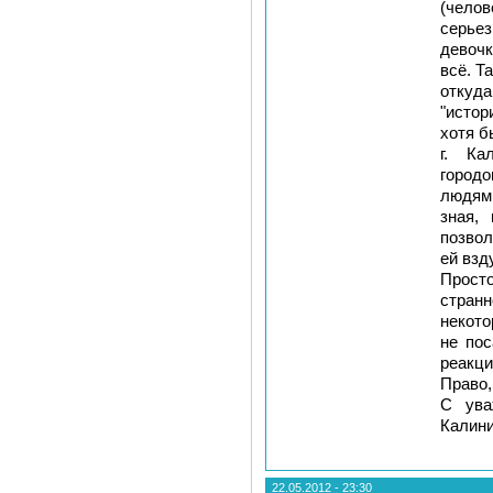
(чело
серье
девочк
всё. Т
откуд
"исто
хотя б
г. Ка
город
людям
зная,
позвол
ей взд
Прост
стра
некото
не пос
реакц
Право,
С ува
Калини
22.05.2012 - 23:30