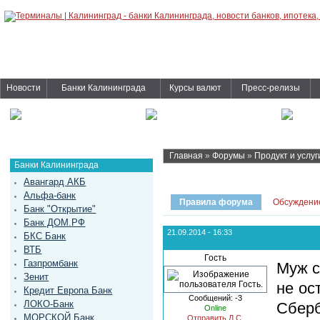
Новости
Банки Калининграда
Курсы валют
Пресс-релизы
Главная
»
Форумы
»
Продукт и услуг
Банки Калининграда
Авангард АКБ
Альфа-банк
Правила форума
Обсуждени
Банк "Открытие"
Банк ДОМ.РФ
21.09.2014 - 16:33
БКС Банк
ВТБ
Гость
Газпромбанк
Муж с
Зенит
не ос
Кредит Европа Банк
Сообщений: -3
ЛОКО-Банк
Сберб
Online
МОРСКОЙ Банк
Отправить Л.С.