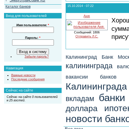
Энерготрансбанк КБ
15.10.2014 - 07:22
Каталог банков
Вход для пользователей
Аня
Хорош
Имя пользователя:
*
сумм
Сообщений: 1806
прису
Отправить Л.С.
Пароль:
*
Калининград
Банк Мос
Забыли пароль?
калининграда
вал
Навигация
Важные новости
вакансии банков
Последние сообщения
Калининграда
Сейчас на сайте
банки
вкладам
Сейчас на сайте
0 пользователей
и
25 гостей
.
ипоте
доллара
новости банк