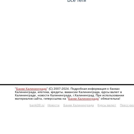
Все теги
"
Банки Калининграда
" (С) 2007-2024. Подробная информация о банках
Калининграда, ипотека, кредиты, вакансии Калининграда, курсы валют в
Калининграде, новости Калининграда, г.Калининград. При использовании
материалов сайта, гиперссылка на "
Банки Калининграда
" обязательна!
banki39.ru
:
Новости
Банки Калининграда
Курсы валют
Пресс-ре