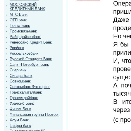
Опера
МОСКОВСКИЙ
КРЕДИТНЫЙ БАНК
пришл
МТС-Банк
Даже
ОТП банк
Почта Банк
проде
Промсвязьбанк
Но че
Райффайзенбанк
Ренессанс Кредит Банк
Я бы 
Росбанк
прили
Россельхозбанк
Русский Стандарт Банк
И, чт
Санкт-Петербург Банк
прове
Сбербанк
Синара Банк
сущес
Совкомбанк
А поч
Совкомбанк Факторинг
тысяч
Транскапиталбанк
Трансстройбанк
В ито
Уралсиб Банк
через
Финам Банк
Финансовая группа Неоторг
(с пр
Хоум Банк
Цифра банк