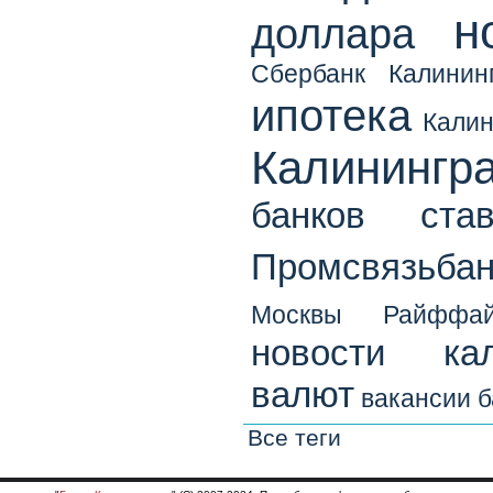
н
доллара
Сбербанк Калинин
ипотека
Калин
Калинингр
банков
ста
Промсвязьбан
Москвы
Райффай
новости кал
валют
вакансии б
Все теги