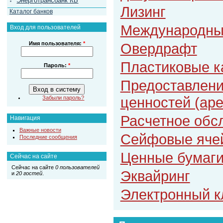
Энерготрансбанк КБ
Лизинг
Каталог банков
Международны
Вход для пользователей
Овердрафт
Имя пользователя:
*
Пластиковые к
Пароль:
*
Предоставлени
ценностей (ар
Забыли пароль?
Расчетное обс
Навигация
Важные новости
Сейфовые яче
Последние сообщения
Ценные бумаг
Сейчас на сайте
Сейчас на сайте
0 пользователей
Эквайринг
и
20 гостей
.
Электронный к