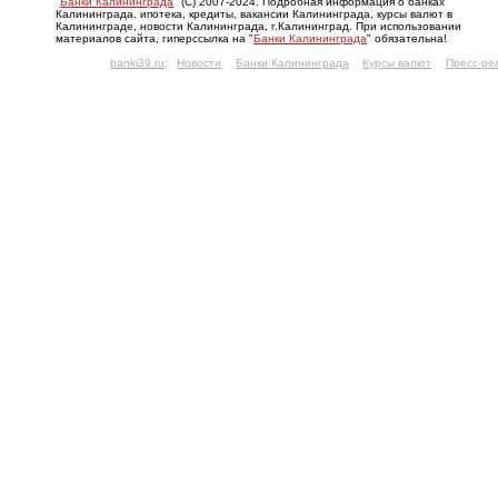
"
Банки Калининграда
" (С) 2007-2024. Подробная информация о банках
Калининграда, ипотека, кредиты, вакансии Калининграда, курсы валют в
Калининграде, новости Калининграда, г.Калининград. При использовании
материалов сайта, гиперссылка на "
Банки Калининграда
" обязательна!
banki39.ru
:
Новости
Банки Калининграда
Курсы валют
Пресс-ре