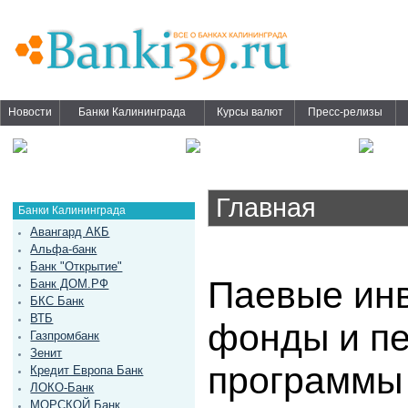
Новости
Банки Калининграда
Курсы валют
Пресс-релизы
Главная
Банки Калининграда
Авангард АКБ
Альфа-банк
Банк "Открытие"
Паевые ин
Банк ДОМ.РФ
БКС Банк
ВТБ
фонды и п
Газпромбанк
Зенит
программы
Кредит Европа Банк
ЛОКО-Банк
МОРСКОЙ Банк