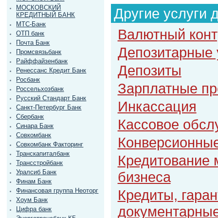
МОСКОВСКИЙ
Другие услуги 
КРЕДИТНЫЙ БАНК
МТС-Банк
Валютный конт
ОТП банк
Почта Банк
Депозитарные 
Промсвязьбанк
Райффайзенбанк
Депозиты
Ренессанс Кредит Банк
Росбанк
Зарплатные пр
Россельхозбанк
Русский Стандарт Банк
Инкассация
Санкт-Петербург Банк
Сбербанк
Кассовое обсл
Синара Банк
Совкомбанк
Конверсионные
Совкомбанк Факторинг
Транскапиталбанк
Кредитование 
Трансстройбанк
Уралсиб Банк
бизнеса
Финам Банк
Финансовая группа Неоторг
Кредиты, гаран
Хоум Банк
документарные
Цифра банк