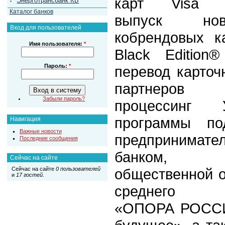
карт Visa «
Энерготрансбанк КБ
Каталог банков
выпуск нов
Вход для пользователей
кобрендовых к
Имя пользователя:
*
Black Edition
Пароль:
*
перевод карточ
партнеров 
Забыли пароль?
процессинг 
программы по
Навигация
Важные новости
предпринимат
Последние сообщения
банком, о
Сейчас на сайте
общественной о
Сейчас на сайте
0 пользователей
и
17 гостей
.
среднего пр
«ОПОРА РОССИ