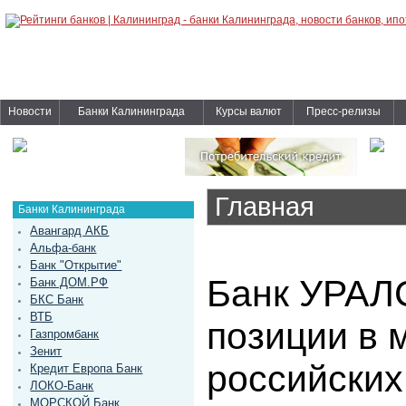
Новости
Банки Калининграда
Курсы валют
Пресс-релизы
Главная
Банки Калининграда
Авангард АКБ
Альфа-банк
Банк "Открытие"
Банк УРАЛ
Банк ДОМ.РФ
БКС Банк
ВТБ
позиции в 
Газпромбанк
Зенит
российских
Кредит Европа Банк
ЛОКО-Банк
МОРСКОЙ Банк