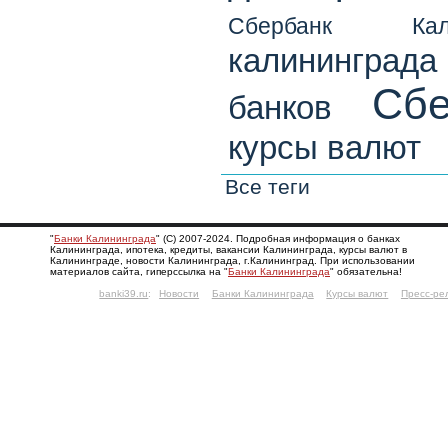
Сбербанк Кали
калининграда
Сбе
банков
курсы валют
Все теги
"
Банки Калининграда
" (С) 2007-2024. Подробная информация о банках
Калининграда, ипотека, кредиты, вакансии Калининграда, курсы валют в
Калининграде, новости Калининграда, г.Калининград. При использовании
материалов сайта, гиперссылка на "
Банки Калининграда
" обязательна!
banki39.ru
:
Новости
Банки Калининграда
Курсы валют
Пресс-ре