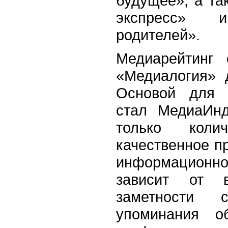
будущее», а та
экспресс» 
родителей».
Медиарейтинг 
«Медиалогия» д
Основой для п
стал МедиаИнд
только коли
качественное п
информационно
зависит от в
заметности с
упоминания об