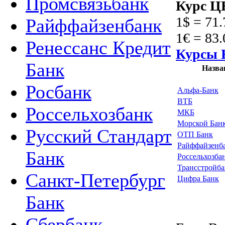
Промсвязьбанк
Курс ЦБ
1$ = 71.
Райффайзенбанк
1€ = 83.
Ренессанс Кредит
Курсы 
Банк
Назва
Росбанк
Альфа-Банк
ВТБ
Россельхозбанк
МКБ
Морской Бан
Русский Стандарт
ОТП Банк
Райффайзенб
Банк
Россельхозба
Трансстройб
Санкт-Петербург
Цифра Банк
Банк
Сбербанк