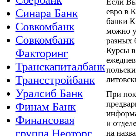
Если Вы
евро в 
Синара Банк
банки К
Совкомбанк
можно у
Совкомбанк
разных 
Курсы в
Факторинг
ежеднев
Транскапиталбанк
польски
Трансстройбанк
литовск
Уралсиб Банк
При пок
предвар
Финам Банк
информа
Финансовая
и отдел
группа Неоторг
на назв