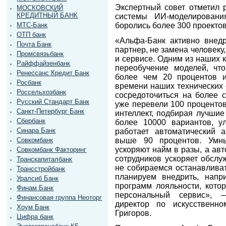
Экспертный совет отметил 
МОСКОВСКИЙ
КРЕДИТНЫЙ БАНК
системы ИИ-моделировани
боролись более 300 проектов
МТС-Банк
ОТП банк
«Альфа-Банк активно внед
Почта Банк
партнер, не замена человек
Промсвязьбанк
и сервисе. Одним из наших 
Райффайзенбанк
переобучение моделей, чт
Ренессанс Кредит Банк
более чем 20 процентов 
Росбанк
времени наших технических 
Россельхозбанк
сосредоточиться на более с
Русский Стандарт Банк
уже перевели 100 процентов
Санкт-Петербург Банк
интеллект, подбирая лучши
Сбербанк
более 10000 вариантов, у
Синара Банк
работает автоматический 
выше 90 процентов. Умн
Совкомбанк
ускоряют найм в разы, а ав
Совкомбанк Факторинг
сотрудников ускоряет обслу
Транскапиталбанк
не собираемся останавливат
Трансстройбанк
планируем внедрить, напр
Уралсиб Банк
программ лояльности, кото
Финам Банк
персональный сервис», —
Финансовая группа Неоторг
директор по искусственн
Хоум Банк
Григоров.
Цифра банк