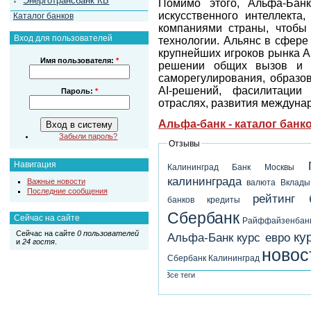
Энерготрансбанк КБ
Помимо этого, Альфа-Бан
искусственного интеллекта
Каталог банков
компаниями страны, чтобы 
Вход для пользователей
технологии. Альянс в сфере
крупнейших игроков рынка A
Имя пользователя:
*
решении общих вызов и з
саморегулирования, образов
AI-решений, фасилитации
Пароль:
*
отраслях, развития междуна
Альфа-банк - каталог банк
Забыли пароль?
Отзывы
Навигация
Калининград
Банк Москвы
калининграда
Важные новости
валюта
Вклады
Последние сообщения
рейтинг 
банков
кредиты
Сбербанк
Сейчас на сайте
Райффайзенбан
Сейчас на сайте
0 пользователей
ку
Альфа-Банк
курс евро
и
24 гостя
.
новос
Сбербанк Калининград
Все теги