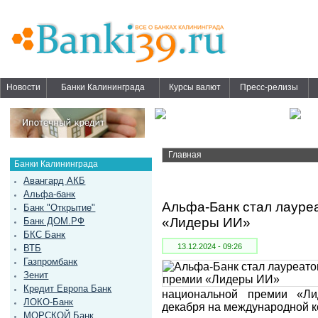
Новости
Банки Калининграда
Курсы валют
Пресс-релизы
Главная
Банки Калининграда
Авангард АКБ
Альфа-банк
Альфа-Банк стал лауре
Банк "Открытие"
«Лидеры ИИ»
Банк ДОМ.РФ
БКС Банк
13.12.2024 - 09:26
ВТБ
Газпромбанк
Зенит
Кредит Европа Банк
национальной премии «Л
ЛОКО-Банк
декабря на международной к
МОРСКОЙ Банк