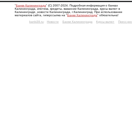
"
Банки Калининграда
" (С) 2007-2024. Подробная информация о банках
Калининграда, ипотека, кредиты, вакансии Калининграда, курсы валют в
Калининграде, новости Калининграда, г.Калининград. При использовании
материалов сайта, гиперссылка на "
Банки Калининграда
" обязательна!
banki39.ru
:
Новости
Банки Калининграда
Курсы валют
Пресс-ре