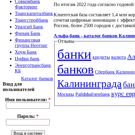
Совкомбанк
По итогам 2022 года согласно годовой
Факторинг
Транскапиталбанк
Клиентская база составляет 1,4 млн ко
сочетая цифровые инновации с эффект
Трансстройбанк
России, более 2500 городов с доставко
Уралсиб Банк
Финам Банк
Альфа-банк - каталог банков Калин
Финансовая
Отзывы
группа Неоторг
банки
Хоум Банк
Ал
кредиты
валюта
Цифра банк
банков
Энерготрансбанк
КБ
Сбербанк Калинин
Каталог банков
Калининграда
бан
Вход для
пользователей
курс ев
Москвы
Райффайзенбанк
Имя пользователя:
*
Пароль:
*