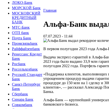
ЛОКО-Банк
МОРСКОЙ Банк
Главная
МОСКОВСКИЙ
КРЕДИТНЫЙ
Альфа-Банк выдал
БАНК
МТС-Банк
ОТП банк
07.07.2023 - 11:44
Почта Банк
Промсвязьбанк
В первом полугодии 2023 года Альфа-Б
Райффайзенбанк
Ренессанс Кредит
Выдача экспресс-гарантий в Альфа-Бан
Банк
2023 года было выдано 33,9 млн гаран
Росбанк
полугодия 2022 года. Портфель гарант
Россельхозбанк
«Поддержка клиентов, выполняющих го
Русский Стандарт
упрощением процедур выдачи гарантий
Банк
процедуре до 150 млн на 1 сделку и 3
Санкт-Петербург
клиентов», — рассказал Александр По
Банк
Банка.
Сбербанк
Синара Банк
Альфа-Банк — крупнейший универсальн
банковского бизнеса.
Совкомбанк