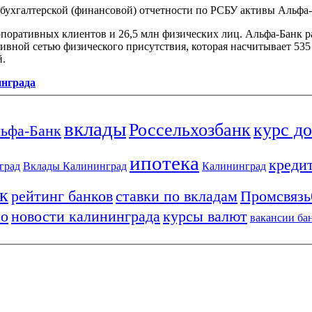
 бухгалтерской (финансовой) отчетности по РСБУ активы Альфа-
рпоративных клиентов и 26,5 млн физических лиц. Альфа-Банк ра
ивной сетью физического присутствия, которая насчитывает 535
й.
инграда
вклады
Россельхозбанк
курс д
ьфа-Банк
ипотека
креди
град
Вклады Калининград
Калининград
к
рейтинг банков
ставки по вкладам
Промсвязь
ро
новости калининграда
курсы валют
вакансии ба