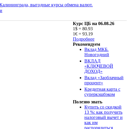
и
Курс ЦБ на 06.08.26
1$ = 80.93
1€ = 93.19
Подробнее
Рекомендуем
Вклад МКБ.
Новогодний
ВКЛАД
«КЛЮЧЕВОЙ
ДОХОД»
Вклад «Заоблачный
процент»
Кредитная карта с
суперкэшбэком
Полезно знать
Купить со скидкой
13 %: как получить
налоговый вычет и
как им
распорядиться