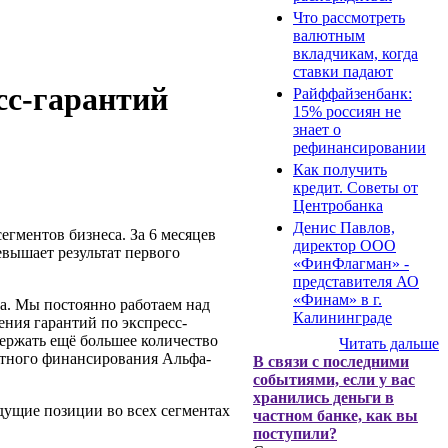
Что рассмотреть
валютным
вкладчикам, когда
ставки падают
сс-гарантий
Райффайзенбанк:
15% россиян не
знает о
рефинансировании
Как получить
кредит. Советы от
Центробанка
Денис Павлов,
гментов бизнеса. За 6 месяцев
директор ООО
евышает результат первого
«ФинФлагман» -
представителя АО
«Финам» в г.
а. Мы постоянно работаем над
Калининграде
ния гарантий по экспресс-
держать ещё большее количество
Читать дальше
ктного финансирования Альфа-
В связи с последними
событиями, если у вас
хранились деньги в
дущие позиции во всех сегментах
частном банке, как вы
поступили?