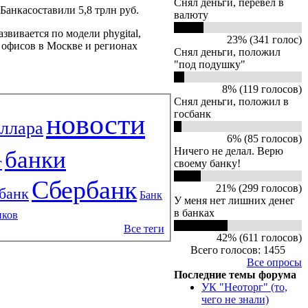
Снял деньги, перевел в
Банкасоставили 5,8 трлн руб.
валюту
звивается по модели phygital,
23% (341 голос)
 офисов в Москве и регионах
Снял деньги, положил
"под подушку"
8% (119 голосов)
Снял деньги, положил в
госбанк
новости
оллара
6% (85 голосов)
Ничего не делал. Верю
банки
т
своему банку!
Сбербанк
21% (299 голосов)
банк
Банк
У меня нет лишних денег
в банках
нков
Все теги
42% (611 голосов)
Всего голосов: 1455
Все опросы
Последние темы форума
УК "Неоторг" (то,
чего не знали)